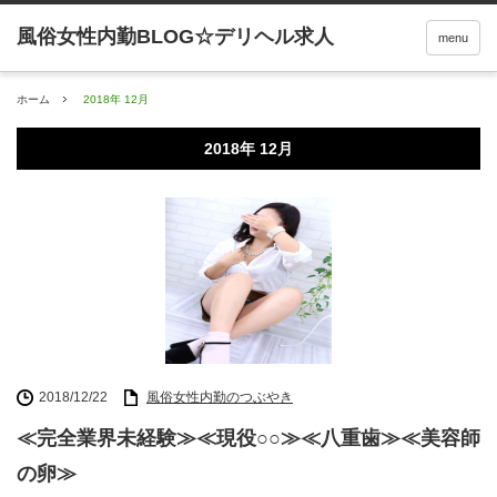
menu
ホーム
2018年 12月
2018年 12月
2018/12/22
風俗女性内勤のつぶやき
≪完全業界未経験≫≪現役○○≫≪八重歯≫≪美容師
の卵≫